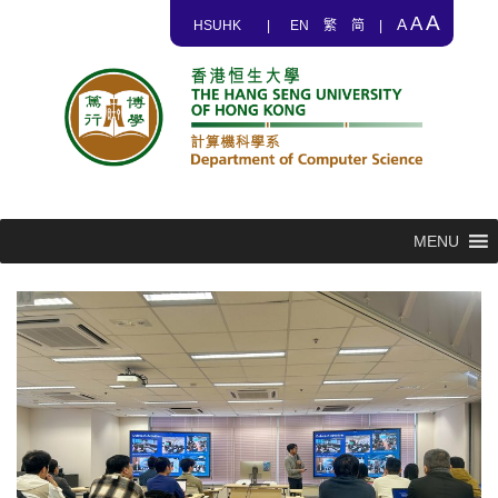
A
A
A
HSUHK
|
EN
繁
简
|
MENU